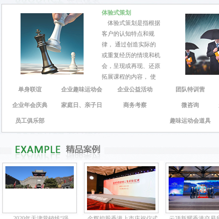
体验式策划
体验式策划是指根据
客户的认知特点和规
律， 通过创造实际的
或重复经历的情境和机
会，呈现或再现、还原
拓展课程的内容， 使
客户在亲历的过程中理
单身联谊
企业趣味运动会
企业公益活动
团队特训营
解并建构知识、发展能
企业年会庆典
家庭日、亲子日
商务考察
微咨询
力、产生情感、生成意
义的教学观和体验形
员工俱乐部
趣味运动会道具
式。
2020年天津营销线“强
金辉控股香港上市庆祝仪式
云顶新耀香港交易