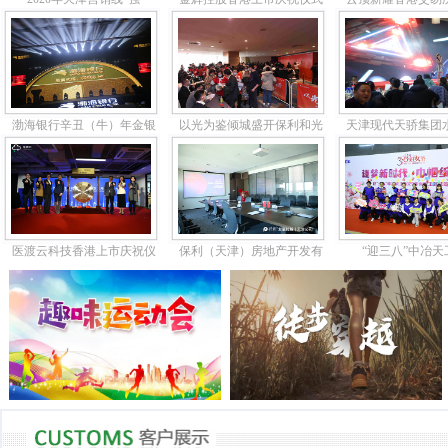
渤海银行辛丑（牛）年金银
以光为鉴倾城盛开保利和光
天津现代天骄集团
医渡云科技香港上市庆祝仪
保利（天津）房地产开发有
“迎三八”中冶天工